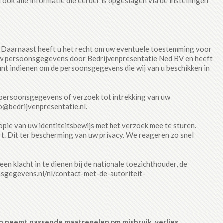
ook alle informatie die eerder is opgeslagen via de instellingen
n. Daarnaast heeft u het recht om uw eventuele toestemming voor
uw persoonsgegevens door Bedrijvenpresentatie Ned BV en heeft
unt indienen om de persoonsgegevens die wij van u beschikken in
w persoonsgegevens of verzoek tot intrekking van uw
@bedrijvenpresentatie.nl.
kopie van uw identiteitsbewijs met het verzoek mee te sturen.
 Dit ter bescherming van uw privacy. We reageren zo snel
en klacht in te dienen bij de nationale toezichthouder, de
nsgegevens.nl/nl/contact-met-de-autoriteit-
 neemt passende maatregelen om misbruik, verlies,