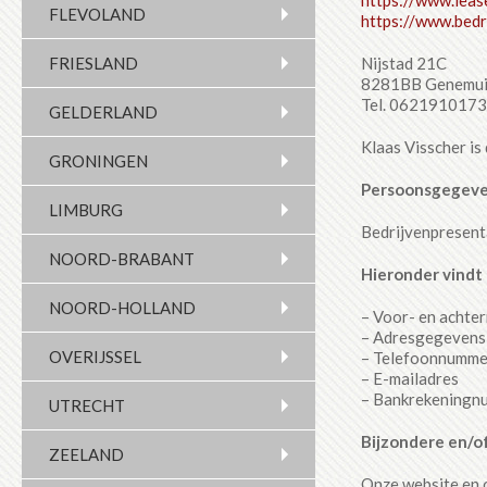
FLEVOLAND
https://www.bedr
Nijstad 21C
FRIESLAND
8281BB Genemui
Tel. 0621910173
GELDERLAND
Klaas Visscher is
GRONINGEN
Persoonsgegeven
LIMBURG
Bedrijvenpresent
NOORD-BRABANT
Hieronder vindt
NOORD-HOLLAND
– Voor- en achte
– Adresgegevens
OVERIJSSEL
– Telefoonnumme
– E-mailadres
– Bankrekeningn
UTRECHT
Bijzondere en/o
ZEELAND
Onze website en o