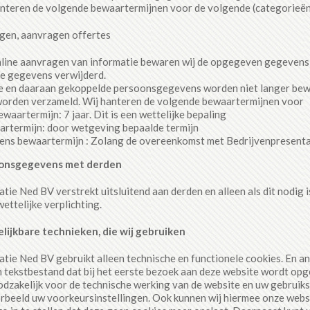
anteren de volgende bewaartermijnen voor de volgende (categorieë
en, aanvragen offertes
line aanvragen van informatie bewaren wij de opgegeven gegevens 
e gegevens verwijderd.
e en daaraan gekoppelde persoonsgegevens worden niet langer bewaa
orden verzameld. Wij hanteren de volgende bewaartermijnen voor
waartermijn: 7 jaar. Dit is een wettelijke bepaling
artermijn: door wetgeving bepaalde termijn
ns bewaartermijn : Zolang de overeenkomst met Bedrijvenpresenta
oonsgegevens met derden
tie Ned BV verstrekt uitsluitend aan derden en alleen als dit nodig
ettelijke verplichting.
elijkbare technieken, die wij gebruiken
tie Ned BV gebruikt alleen technische en functionele cookies. En an
in tekstbestand dat bij het eerste bezoek aan deze website wordt op
odzakelijk voor de technische werking van de website en uw gebrui
beeld uw voorkeursinstellingen. Ook kunnen wij hiermee onze websi