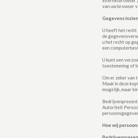
internetbrowser z
van uw browser v
Gegevens inzien
U heeft het recht
de gegevensverwe
u het recht op ge
een computerbesta
U kunt een verzoe
toestemming of b
Om er zeker van t
Maak in deze kop
mogelijk, maar bi
Bedrijvenpresenta
Autoriteit Persoo
persoonsgegeven
Hoe wij persoon
Bedrijvenpresen