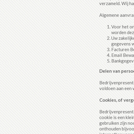
verzameld. Wij h
Algemene aanvrag
Voor het on
worden dez
Uw zakelijk
gegevens w
Facturen Be
Email Bewa
Bankgegeve
Delen van pers
Bedrijvenpresenta
voldoen aan een w
Cookies, of verg
Bedrijvenpresenta
cookie is een kle
gebruiken zijn no
onthouden bijvoor