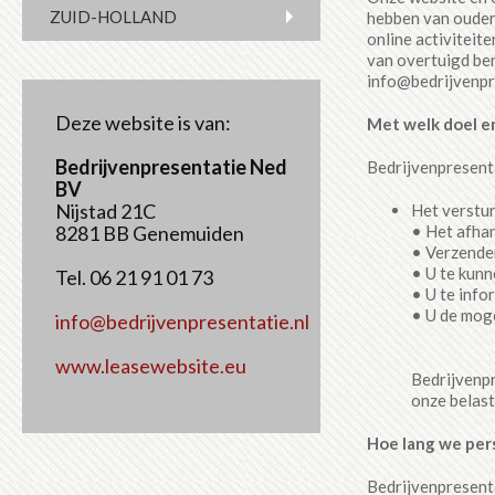
ZUID-HOLLAND
hebben van ouders
online activiteit
van overtuigd ben
info@bedrijvenpre
Deze website is van:
Met welk doel e
Bedrijvenpresentatie Ned
Bedrijvenpresent
BV
Nijstad 21C
Het verstu
• Het afha
8281 BB Genemuiden
• Verzende
• U te kunn
Tel. 06 21 91 01 73
• U te info
• U de moge
info@bedrijvenpresentatie.nl
www.leasewebsite.eu
Bedrijvenpr
onze belast
Hoe lang we pe
Bedrijvenpresent