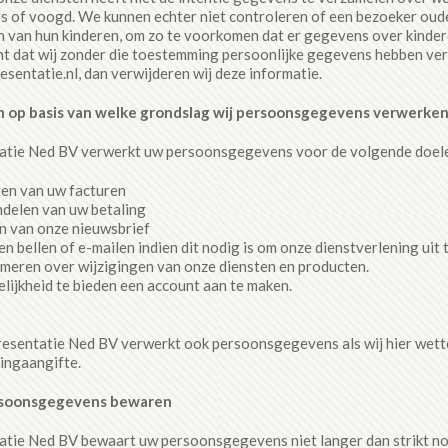
 of voogd. We kunnen echter niet controleren of een bezoeker ouder 
en van hun kinderen, om zo te voorkomen dat er gegevens over kinde
t dat wij zonder die toestemming persoonlijke gegevens hebben ver
sentatie.nl, dan verwijderen wij deze informatie.
n op basis van welke grondslag wij persoonsgegevens verwerken
atie Ned BV verwerkt uw persoonsgegevens voor de volgende doel
ren van uw facturen
ndelen van uw betaling
n van onze nieuwsbrief
en bellen of e-mailen indien dit nodig is om onze dienstverlening uit
rmeren over wijzigingen van onze diensten en producten.
lijkheid te bieden een account aan te maken.
esentatie Ned BV verwerkt ook persoonsgegevens als wij hier wetteli
ingaangifte.
rsoonsgegevens bewaren
atie Ned BV bewaart uw persoonsgegevens niet langer dan strikt no