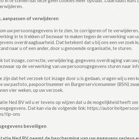
o in te stellen dat deze geen cookies meer opslaat. Daarnaast kunt u 
erwijderen.
, aanpassen of verwijderen
 om uw persoonsgegevens in te zien, te corrigeren of te verwijdere
rking in te trekken of bezwaar te maken tegen de verwerking van 
gevens overdraagbaarheid. Dat betekent dat u bij ons een verzoek k
nd naar u of een ander, door u genoemde organisatie, te sturen.
k tot inzage, correctie, verwijdering, gegevens overdraging van u
ezwaar op de verwerking van uw persoonsgegevens sturen naar info
e zijn dat het verzoek tot inzage door u is gedaan, vragen wij u een 
ie uw pasfoto, paspoortnummer en Burgerservicenummer (BSN) zwart.
nnen vier weken, op uw verzoek.
tie Ned BV wil u er tevens op wijzen dat u de mogelijkheid heeft om e
nsgegevens. Dat kan via de volgende link: https://autoriteitpersoo
s/tip-ons
sgegevens beveiligen
tatie Ned BV neemt de bescherming van uw gegevens serieus en