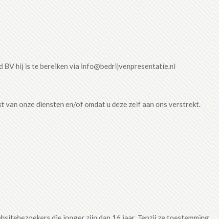
BV hij is te bereiken via info@bedrijvenpresentatie.nl
van onze diensten en/of omdat u deze zelf aan ons verstrekt.
sitebezoekers die jonger zijn dan 16 jaar. Tenzij ze toestemming