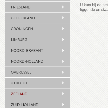
U kunt bij de bet
FRIESLAND
liggende en sta
GELDERLAND
GRONINGEN
LIMBURG
NOORD-BRABANT
NOORD-HOLLAND
OVERIJSSEL
UTRECHT
ZEELAND
ZUID-HOLLAND